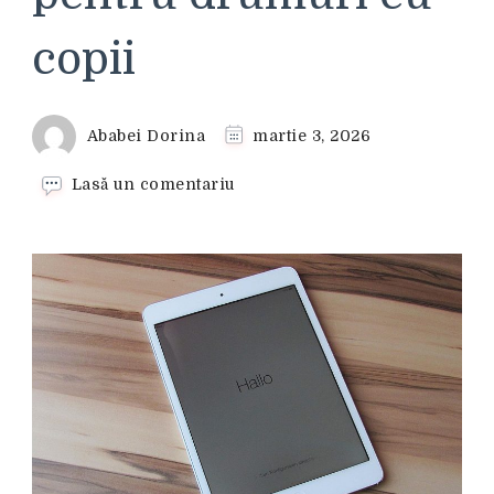
copii
Ababei Dorina
martie 3, 2026
la
Lasă un comentariu
Tabletă
pentru
tetieră:
soluție
pentru
drumuri
cu
copii