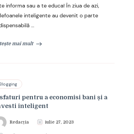
te informa sau a te educa! În ziua de azi,
pentru
a
lefoanele inteligente au devenit o parte
te
dispensabilă …
distra,
a
te
tește mai mult
informa
sau
a
te
educa
Blogging
 sfaturi pentru a economisi bani și a
nvesti inteligent
Redacția
iulie 27, 2023