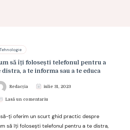
Tehnologie
um să îți folosești telefonul pentru a
e distra, a te informa sau a te educa
Redacția
iulie 31, 2023
la
Lasă un comentariu
Cum
să
să-ți oferim un scurt ghid practic despre
îți
folosești
m să îți folosești telefonul pentru a te distra,
telefonul