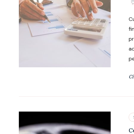
Cu
fi
pr
ac
pe
Ci
C