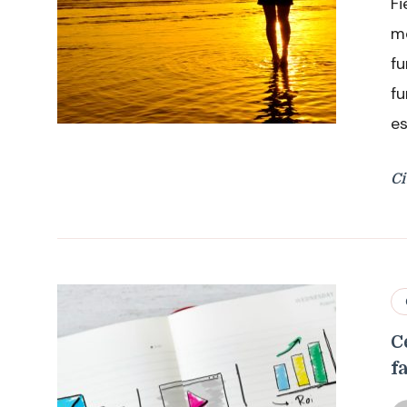
Fi
mo
fu
fu
e
Ci
C
f