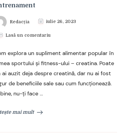
ntrenament
Redacția
iulie 26, 2023
la
Lasă un comentariu
Ce
este
m explora un supliment alimentar popular în
creatina
și
mea sportului și fitness-ului – creatina. Poate
cum
 ai auzit deja despre creatină, dar nu ai fost
te
ajută
gur de beneficiile sale sau cum funcționează.
la
 bine, nu-ți face …
antrenament
tește mai mult