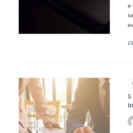
a 
te
in
Ci
5
i