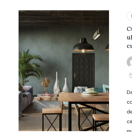
C
u
c
Da
co
de
ca
ma