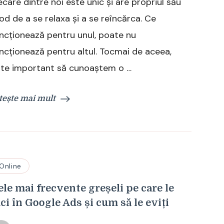
ecare dintre noi este unic și are propriul său
bune
activități
d de a se relaxa și a se reîncărca. Ce
de
ncționează pentru unul, poate nu
relaxare
pentru
ncționează pentru altul. Tocmai de aceea,
diferite
ste important să cunoaștem o …
stări
de
spirit
tește mai mult
și
personalități
Online
ele mai frecvente greșeli pe care le
aci în Google Ads și cum să le eviți