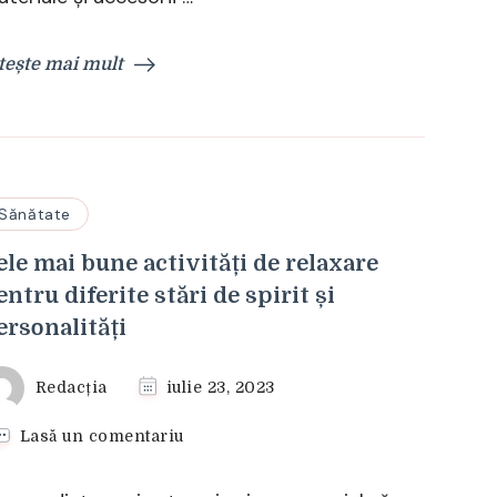
design
interior:
tește mai mult
culori,
materiale,
accesorii
Sănătate
ele mai bune activități de relaxare
entru diferite stări de spirit și
ersonalități
Redacția
iulie 23, 2023
la
Lasă un comentariu
Cele
mai