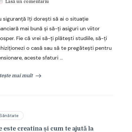
la
Lasă un comentariu
5
sfaturi
 siguranță îți dorești să ai o situație
pentru
a
nanciară mai bună și să-ți asiguri un viitor
economisi
osper. Fie că vrei să-ți plătești studiile, să-ți
bani
și
hiziționezi o casă sau să te pregătești pentru
a
nsionare, aceste sfaturi …
investi
inteligent
tește mai mult
Sănătate
e este creatina și cum te ajută la