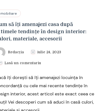
Imobiliare
um să îți amenajezi casa după
ltimele tendințe în design interior:
ulori, materiale, accesorii
Redacția
iulie 24, 2023
la
Lasă un comentariu
Cum
să
că îți dorești să îți amenajezi locuința în
îți
amenajezi
ncordanță cu cele mai recente tendințe în
casa
sign interior, acest articol este exact ceea ce
după
ultimele
uți! Vei descoperi cum să aduci în casă culori,
tendințe
teriale și accesorii …
în