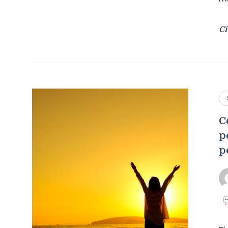
Ci
C
p
p