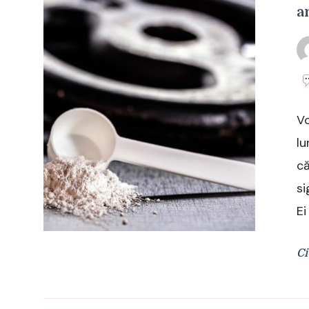
a
Vo
lu
că
si
Ei
Ci