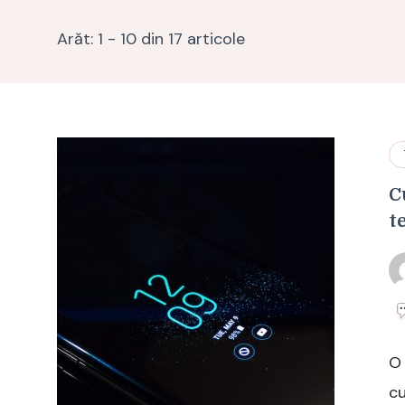
Arăt: 1 - 10 din 17 articole
C
t
O 
cu