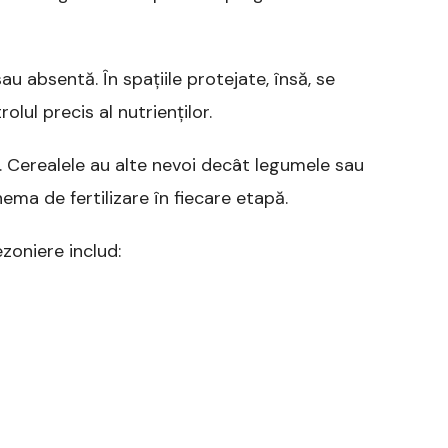
sau absentă. În spațiile protejate, însă, se
lul precis al nutrienților.
ă. Cerealele au alte nevoi decât legumele sau
ema de fertilizare în fiecare etapă.
ezoniere includ: