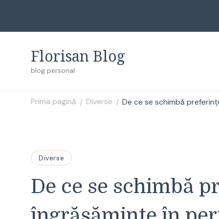
Florisan Blog
blog personal
Prima pagină
Diverse
De ce se schimbă preferințe
/
/
Diverse
De ce se schimbă pr
îngrășăminte în per