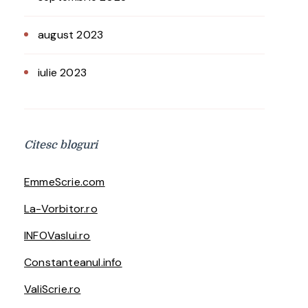
august 2023
iulie 2023
Citesc bloguri
EmmeScrie.com
La-Vorbitor.ro
INFOVaslui.ro
Constanteanul.info
ValiScrie.ro