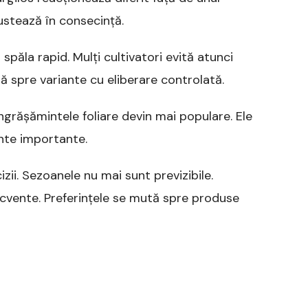
ustează în consecință.
t spăla rapid. Mulți cultivatori evită atunci
ă spre variante cu eliberare controlată.
Îngrășămintele foliare devin mai populare. Ele
ente importante.
ii. Sezoanele nu mai sunt previzibile.
ecvente. Preferințele se mută spre produse