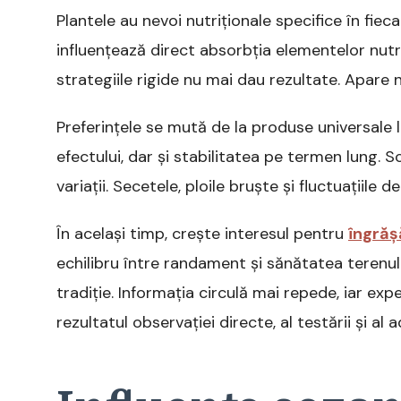
Plantele au nevoi nutriționale specifice în fie
influențează direct absorbția elementelor nutri
strategiile rigide nu mai dau rezultate. Apare
Preferințele se mută de la produse universale l
efectului, dar și stabilitatea pe termen lung.
variații. Secetele, ploile bruște și fluctuațiile
În același timp, crește interesul pentru
îngrăș
echilibru între randament și sănătatea terenul
tradiție. Informația circulă mai repede, iar exp
rezultatul observației directe, al testării și al