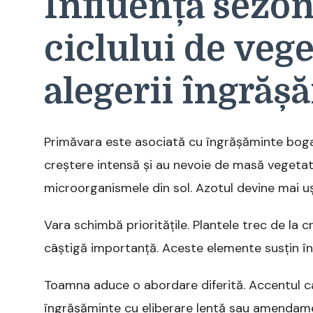
Influența sezon
ciclului de veg
alegerii îngrăș
Primăvara este asociată cu îngrășăminte bogate
creștere intensă și au nevoie de masă vegetat
microorganismele din sol. Azotul devine mai uș
Vara schimbă prioritățile. Plantele trec de la c
câștigă importanță. Aceste elemente susțin înflo
Toamna aduce o abordare diferită. Accentul ca
îngrășăminte cu eliberare lentă sau amendame