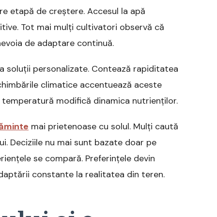
care etapă de creștere. Accesul la apă
tive. Tot mai mulți cultivatori observă că
 nevoia de adaptare continuă.
a soluții personalizate. Contează rapiditatea
 Schimbările climatice accentuează aceste
 de temperatură modifică dinamica nutrienților.
ăminte
mai prietenoase cu solul. Mulți caută
ui. Deciziile nu mai sunt bazate doar pe
eriențele se compară. Preferințele devin
 adaptării constante la realitatea din teren.