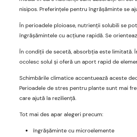
nisipos. Preferințele pentru îngrășăminte se aj
În perioadele ploioase, nutrienții solubili se po
îngrășămintele cu acțiune rapidă. Se orienteaz
În condiții de secetă, absorbția este limitată. 
ocolesc solul și oferă un aport rapid de elem
Schimbările climatice accentuează aceste deciz
Perioadele de stres pentru plante sunt mai fr
care ajută la reziliență.
Tot mai des apar alegeri precum:
îngrășăminte cu microelemente