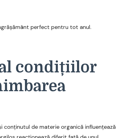
ngrășământ perfect pentru tot anul.
al condițiilor
chimbarea
și conținutul de materie organică influențează
argilos reacționează diferit față de unul