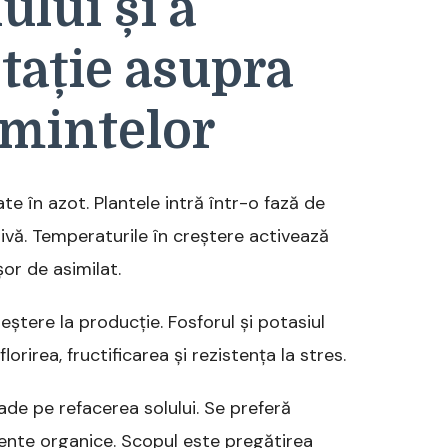
ului și a
etație asupra
ămintelor
 în azot. Plantele intră într-o fază de
ivă. Temperaturile în creștere activează
or de asimilat.
reștere la producție. Fosforul și potasiul
rirea, fructificarea și rezistența la stres.
de pe refacerea solului. Se preferă
nte organice. Scopul este pregătirea