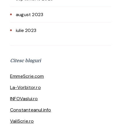
august 2023
iulie 2023
Citesc bloguri
EmmeScrie.com
La-Vorbitor.ro
INFOVaslui.ro
Constanteanul.info
ValiScrie.ro