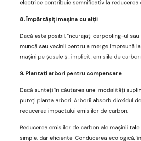
electrice contribuie semnificativ la reducerea 
8. Împărtășiți mașina cu alții
Dacă este posibil, încurajați carpooling-ul sau 
muncă sau vecinii pentru a merge împreună la d
mașini pe șosele și, implicit, emisiile de carbon
9. Plantați arbori pentru compensare
Dacă sunteți în căutarea unei modalități supl
puteți planta arbori. Arborii absorb dioxidul d
reducerea impactului emisiilor de carbon.
Reducerea emisiilor de carbon ale mașinii tale
simple, dar eficiente. Conducerea ecologică, în