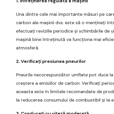
1. Întreținerea regulată a mașinii
Una dintre cele mai importante măsuri pe care 
carbon ale mașinii dvs. este să o mențineți în
efectuați reviziile periodice și schimbările de 
mașină bine întreținută va funcționa mai eficie
atmosferă.
2. Verificați presiunea pneurilor
Pneurile necorespunzător umflate pot duce la 
creștere a emisiilor de carbon. Verificați perio
aceasta este în limitele recomandate de produ
la reducerea consumului de combustibil și la e
3. Conduceți cu viteză moderată