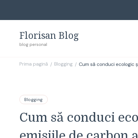
Florisan Blog
blog personal
Prima pagină
Blogging
Cum să conduci ecologic și 
/
/
Blogging
Cum să conduci ecol
emisiile de carbon a