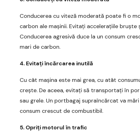
Conducerea cu viteză moderată poate fi o moda
carbon ale mașinii. Evitați accelerațiile bruște
Conducerea agresivă duce la un consum crescut 
mari de carbon.
4. Evitați încărcarea inutilă
Cu cât mașina este mai grea, cu atât consumul
crește. De aceea, evitați să transportați în por
sau grele. Un portbagaj supraîncărcat va mări r
consum crescut de combustibil.
5. Opriți motorul în trafic