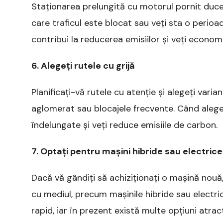
Staționarea prelungită cu motorul pornit duce la
care traficul este blocat sau veți sta o perioad
contribui la reducerea emisiilor și veți econom
6. Alegeți rutele cu grijă
Planificați-vă rutele cu atenție și alegeți varia
aglomerat sau blocajele frecvente. Când alegeți
îndelungate și veți reduce emisiile de carbon.
7. Optați pentru mașini hibride sau electrice
Dacă vă gândiți să achiziționați o mașină nouă,
cu mediul, precum mașinile hibride sau electri
rapid, iar în prezent există multe opțiuni atrac