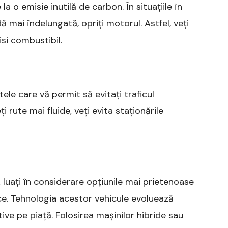
 o emisie inutilă de carbon. În situațiile în
ă mai îndelungată, opriți motorul. Astfel, veți
isi combustibil.
ntele care vă permit să evitați traficul
 rute mai fluide, veți evita staționările
 luați în considerare opțiunile mai prietenoase
ce. Tehnologia acestor vehicule evoluează
tive pe piață. Folosirea mașinilor hibride sau