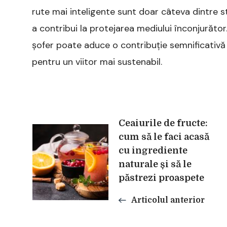
rute mai inteligente sunt doar câteva dintre s
a contribui la protejarea mediului înconjurător.
șofer poate aduce o contribuție semnificativă 
pentru un viitor mai sustenabil.
Navigare
Ceaiurile de fructe:
cum să le faci acasă
cu ingrediente
în
naturale și să le
păstrezi proaspete
articole
Articolul anterior