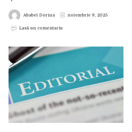
Ababei Dorina
noiembrie 9, 2025
la
Lasă un comentariu
Ce
este
un
editorial
și
cum
diferă
de
o
știre