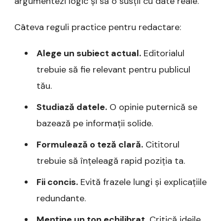
argumentezi logic și să o susții cu date reale.
Câteva reguli practice pentru redactare:
Alege un subiect actual.
Editorialul
trebuie să fie relevant pentru publicul
tău.
Studiază datele.
O opinie puternică se
bazează pe informații solide.
Formulează o teză clară.
Cititorul
trebuie să înțeleagă rapid poziția ta.
Fii concis.
Evită frazele lungi și explicațiile
redundante.
Menține un ton echilibrat.
Critică ideile,